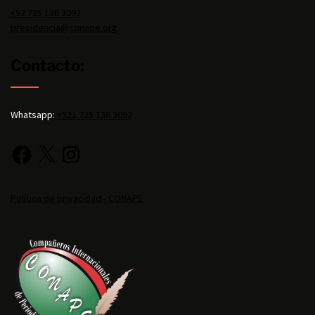
+52 725 136 3092
presidencia@conape.org
Contacto:
Whatsapp:
+521 725 136 3092
Política de privacidad - CONAPE