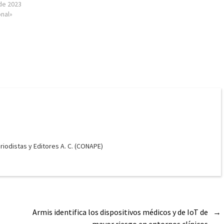
de 2023
onal»
odistas y Editores A. C. (CONAPE)
Armis identifica los dispositivos médicos y de IoT de
→