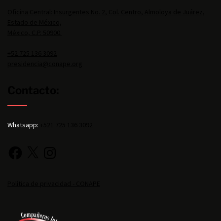
Oficina Central: Insurgentes No. 2, Col. Centro, Almoloya de Juárez,
Estado de México,
México, C.P. 50900.
+52 725 136 3092
presidencia@conape.org
Contacto:
Whatsapp:
+521 725 136 3092
Política de privacidad - CONAPE