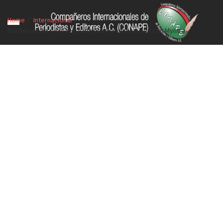
Home
Internacional
Boohoo entra en el mercado indio en asociación con Myntra