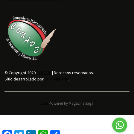
© Copyright 2020
CONAPE
| Derechos reservados.
Sitio desarrollado por
CGM Agencia
.
2026.
Powered by
Magazine Saga
F
T
L
W
C