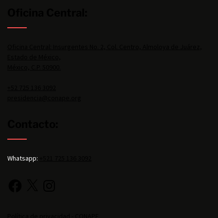
Oficina Central:
Oficina Central: Insurgentes No. 2, Col. Centro, Almoloya de Juárez,
Estado de México,
México, C.P. 50900.
+52 725 136 3092
presidencia@conape.org
Contacto:
Whatsapp:
+521 725 136 3092
Política de privacidad - CONAPE