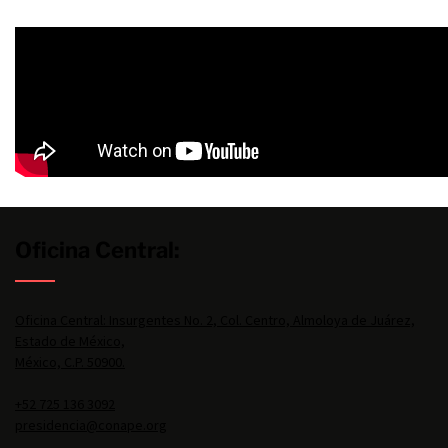
Oficina Central:
Oficina Central: Insurgentes No. 2, Col. Centro, Almoloya de Juárez,
Estado de México,
México, C.P. 50900.
+52 725 136 3092
presidencia@conape.org