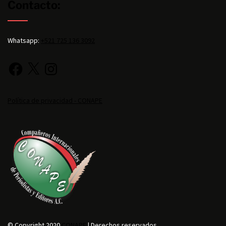
Contacto:
Whatsapp:
+521 725 136 3092
Política de privacidad - CONAPE
© Copyright 2020
CONAPE
| Derechos reservados.