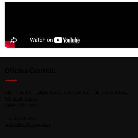
Oficina Central:
Oficina Central: Insurgentes No. 2, Col. Centro, Almoloya de Juárez,
Estado de México,
México, C.P. 50900.
+52 725 136 3092
presidencia@conape.org