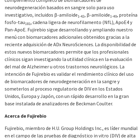
complemento completo de biomarcadores de
neurodegeneración basados en sangre solo para uso
investigativo, incluidos β-amiloide
, β-amiloide
, proteína
1-42
1-40
fosfo-tau
, cadena ligera de neurofilamento (NfL), ApoE4 y
181
Pan-ApoE. Fujirebio sigue desarrollando y ampliando nuestro
menú con biomarcadores adicionales obtenidos gracias a la
reciente adquisición de ADx NeuroSciences. La disponibilidad de
estos nuevos biomarcadores permite que los profesionales
clínicos sigan investigando la utilidad clínica en la evaluación
del mal de Alzheimer u otros trastornos neurológicos. La
intención de Fujirebio es validar el rendimiento clínico del uso
de biomarcadores de neurodegeneración en la sangre y
someterlos al proceso regulatorio de DIV en los Estados
Unidos, Europa y Japón, con un rápido desarrollo en la gran
base instalada de analizadores de Beckman Coulter.
Acerca de Fujirebio
Fujirebio, miembro de H.U. Group Holdings Inc., es líder mundial
en el campo de las pruebas de diagnóstico in vitro (DIV) de alta