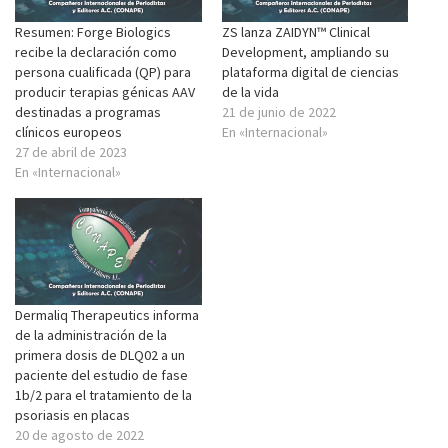
Resumen: Forge Biologics
ZS lanza ZAIDYN™ Clinical
recibe la declaración como
Development, ampliando su
persona cualificada (QP) para
plataforma digital de ciencias
producir terapias génicas AAV
de la vida
destinadas a programas
21 de junio de 2022
clínicos europeos
En «Internacional»
27 de abril de 2023
En «Internacional»
Dermaliq Therapeutics informa
de la administración de la
primera dosis de DLQ02 a un
paciente del estudio de fase
1b/2 para el tratamiento de la
psoriasis en placas
20 de agosto de 2022