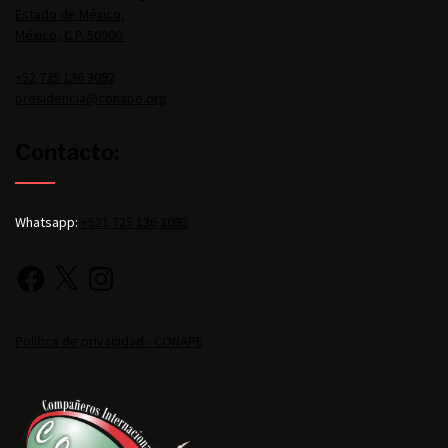
Estado de México,
México, C.P. 50900.
+52 725 136 3092
presidencia@conape.org
Contacto:
Whatsapp:
+521 725 136 3092
Política de privacidad - CONAPE