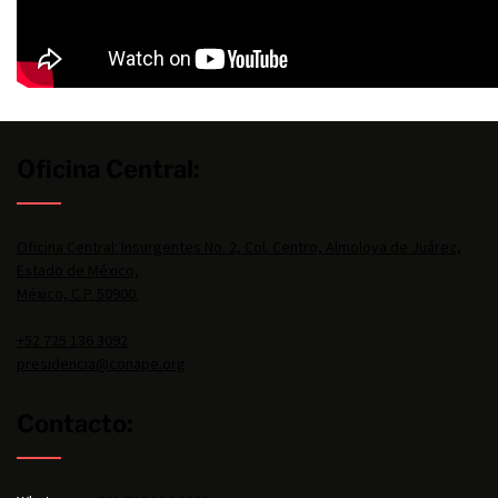
Oficina Central:
Oficina Central: Insurgentes No. 2, Col. Centro, Almoloya de Juárez,
Estado de México,
México, C.P. 50900.
+52 725 136 3092
presidencia@conape.org
Contacto: