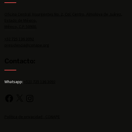
Oficina Central: Insurgentes No. 2, Col. Centro, Almoloya de Juárez,
Estado de México,
México, C.P. 50900.
+52 725 136 3092
presidencia@conape.org
Contacto:
Whatsapp:
+521 725 136 3092
Política de privacidad - CONAPE