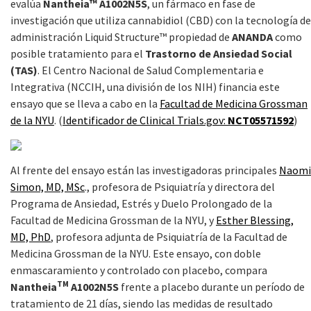
evalúa
Nantheia™ A1002N5S
, un fármaco en fase de
investigación que utiliza cannabidiol (CBD) con la tecnología de
administración Liquid Structure™ propiedad de
ANANDA
como
posible tratamiento para el
Trastorno de Ansiedad Social
(TAS)
. El Centro Nacional de Salud Complementaria e
Integrativa (NCCIH, una división de los NIH) financia este
ensayo que se lleva a cabo en la
Facultad de Medicina Grossman
de la NYU
. (
Identificador de Clinical Trials.gov:
NCT05571592
)
Al frente del ensayo están las investigadoras principales
Naomi
Simon, MD, MSc
., profesora de Psiquiatría y directora del
Programa de Ansiedad, Estrés y Duelo Prolongado de la
Facultad de Medicina Grossman de la NYU, y
Esther Blessing,
MD, PhD
, profesora adjunta de Psiquiatría de la Facultad de
Medicina Grossman de la NYU. Este ensayo, con doble
enmascaramiento y controlado con placebo, compara
TM
Nantheia
A1002N5S
frente a placebo durante un período de
tratamiento de 21 días, siendo las medidas de resultado