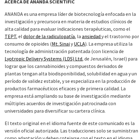
ACERCA DE ANANDA SCIENTIFIC
ANANDA es una empresa líder de biotecnología enfocada en la
investigación y precursora en materia de estudios clínicos de
alta calidad para evaluar indicaciones terapéuticas, como el
TEPT
, el
dolor de la radiculopatía
, la
ansiedad
y el trastorno por
consumo de opioides (
Mt. Sinai
y
UCLA
). La empresa utiliza la
tecnología de administración patentada (con licencia de
Lyotropic Delivery Systems (LDS) Ltd
, de Jerusalén, Israel) para
lograr que los cannabinoides y compuestos derivados de
plantas tengan alta biodisponibilidad, solubilidad en agua y un
período de validez estable, y se especializa en la producción de
productos farmacéuticos eficaces y de primera calidad. La
empresa está ampliando su base de investigación mediante
múltiples acuerdos de investigación patrocinada con
universidades para diversificar su cartera clínica.
El texto original en el idioma fuente de este comunicado es la
versión oficial autorizada. Las traducciones solo se suministran
como adaptación y deben cotejarse con el texto en el idioma