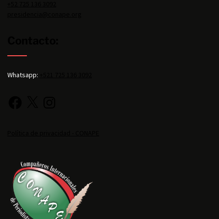
+52 725 136 3092
presidencia@conape.org
Contacto:
Whatsapp:
+521 725 136 3092
Política de privacidad - CONAPE