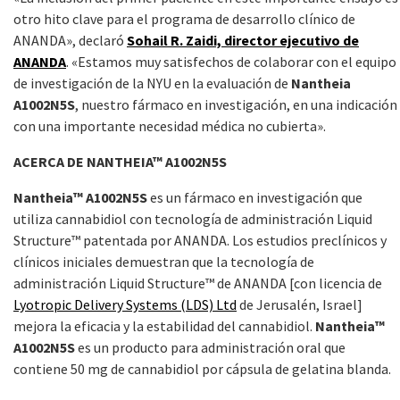
otro hito clave para el programa de desarrollo clínico de
ANANDA», declaró
Sohail R. Zaidi, director ejecutivo de
ANANDA
. «Estamos muy satisfechos de colaborar con el equipo
de investigación de la NYU en la evaluación de
Nantheia
A1002N5S
, nuestro fármaco en investigación, en una indicación
con una importante necesidad médica no cubierta».
ACERCA DE NANTHEIA™ A1002N5S
Nantheia™ A1002N5S
es un fármaco en investigación que
utiliza cannabidiol con tecnología de administración Liquid
Structure™ patentada por ANANDA. Los estudios preclínicos y
clínicos iniciales demuestran que la tecnología de
administración Liquid Structure™ de ANANDA [con licencia de
Lyotropic Delivery Systems (LDS) Ltd
de Jerusalén, Israel]
mejora la eficacia y la estabilidad del cannabidiol.
Nantheia™
A1002N5S
es un producto para administración oral que
contiene 50 mg de cannabidiol por cápsula de gelatina blanda.