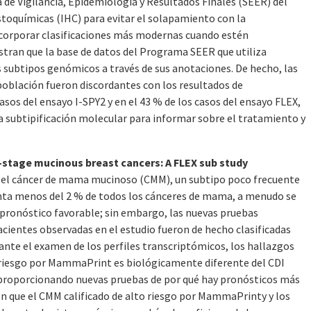
a de Vigilancia, Epidemiología y Resultados Finales (SEER) del
stoquímicas (IHC) para evitar el solapamiento con la
corporar clasificaciones más modernas cuando estén
stran que la base de datos del Programa SEER que utiliza
os subtipos genómicos a través de sus anotaciones. De hecho, las
población fueron discordantes con los resultados de
sos del ensayo I-SPY2 y en el 43 % de los casos del ensayo FLEX,
la subtipificación molecular para informar sobre el tratamiento y
y-stage mucinous breast cancers: A FLEX sub study
que el cáncer de mama mucinoso (CMM), un subtipo poco frecuente
enta menos del 2 % de todos los cánceres de mama, a menudo se
n pronóstico favorable; sin embargo, las nuevas pruebas
cientes observadas en el estudio fueron de hecho clasificadas
te el examen de los perfiles transcriptómicos, los hallazgos
 riesgo por MammaPrint es biológicamente diferente del CDI
 proporcionando nuevas pruebas de por qué hay pronósticos más
on que el CMM calificado de alto riesgo por MammaPrinty y los