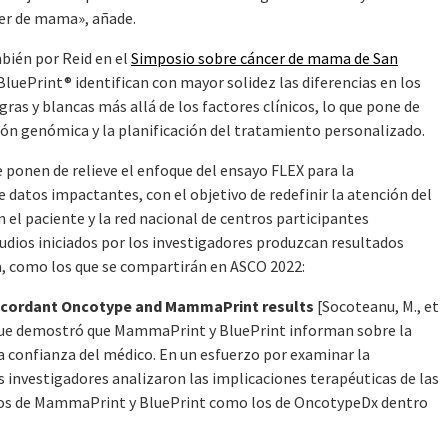
cer de mama», añade.
bién por Reid en el
Simposio sobre cáncer de mama de San
uePrint® identifican con mayor solidez las diferencias en los
as y blancas más allá de los factores clínicos, lo que pone de
ción genómica y la planificación del tratamiento personalizado.
ponen de relieve el enfoque del ensayo FLEX para la
e datos impactantes, con el objetivo de redefinir la atención del
 el paciente y la red nacional de centros participantes
udios iniciados por los investigadores produzcan resultados
a, como los que se compartirán en ASCO 2022:
 discordant Oncotype and MammaPrint results
[Socoteanu, M., et
, que demostró que MammaPrint y BluePrint informan sobre la
a confianza del médico. En un esfuerzo por examinar la
 investigadores analizaron las implicaciones terapéuticas de las
ados de MammaPrint y BluePrint como los de OncotypeDx dentro