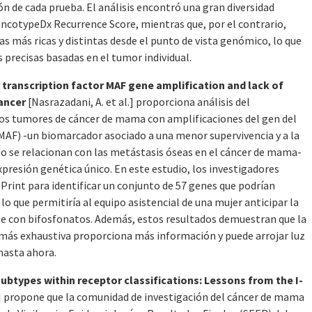
ón de cada prueba. El análisis encontró una gran diversidad
cotypeDx Recurrence Score, mientras que, por el contrario,
s más ricas y distintas desde el punto de vista genómico, lo que
precisas basadas en el tumor individual.
 transcription factor MAF gene amplification and lack of
cancer
[Nasrazadani, A. et al.] proporciona análisis del
os tumores de cáncer de mama con amplificaciones del gen del
F) -un biomarcador asociado a una menor supervivencia y a la
do se relacionan con las metástasis óseas en el cáncer de mama-
xpresión genética único. En este estudio, los investigadores
int para identificar un conjunto de 57 genes que podrían
lo que permitiría al equipo asistencial de una mujer anticipar la
te con bifosfonatos. Además, estos resultados demuestran que la
ás exhaustiva proporciona más información y puede arrojar luz
hasta ahora.
ubtypes within receptor classifications: Lessons from the I-
al.] propone que la comunidad de investigación del cáncer de mama