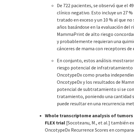
De 722 pacientes, se observó que el 4
clínico negativo. Esto incluye un 27 
tratado en exceso y un 10 % al que no 
años basándose en la evaluación del
MammaPrint de alto riesgo concordan
y probablemente requieran una quimio
cánceres de mama con receptores de e
En conjunto, estos análisis mostraron
riesgo potencial de infratratamiento
OncotypeDx como prueba independiente
OncotypeDx y los resultados de Mamm
potencial de subtratamiento si se con
tratamiento, poniendo una cantidad si
puede resultar en una recurrencia met
Whole transcriptome analysis of tumors
FLEX trial
[Socoteanu, M., et al.] también ex
OncotypeDx Recurrence Scores en comparaci