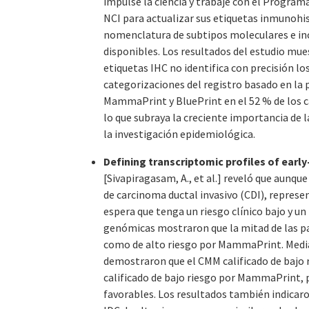
impulse la ciencia y trabaje con el Program
NCI para actualizar sus etiquetas inmunohi
nomenclatura de subtipos moleculares e in
disponibles. Los resultados del estudio mue
etiquetas IHC no identifica con precisión l
categorizaciones del registro basado en la 
MammaPrint y BluePrint en el 52 % de los ca
lo que subraya la creciente importancia de 
la investigación epidemiológica.
Defining transcriptomic profiles of earl
[Sivapiragasam, A., et al.] reveló que aun
de carcinoma ductal invasivo (CDI), repres
espera que tenga un riesgo clínico bajo y u
genómicas mostraron que la mitad de las pa
como de alto riesgo por MammaPrint. Median
demostraron que el CMM calificado de bajo
calificado de bajo riesgo por MammaPrint,
favorables. Los resultados también indicar