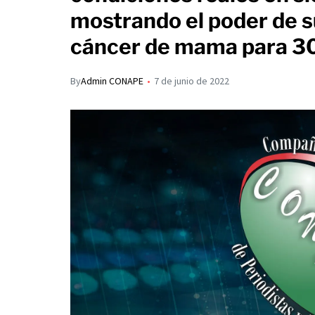
s
p
mostrando el poder de 
I
A
a
cáncer de mama para 3
n
p
r
p
t
By
Admin CONAPE
7 de junio de 2022
i
r