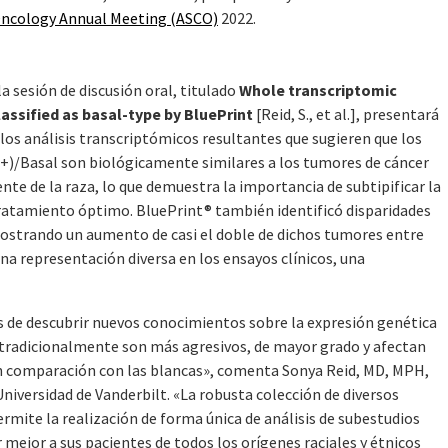
 Oncology Annual Meeting (ASCO)
2022.
a sesión de discusión oral, titulado
Whole transcriptomic
assified as basal-type by BluePrint
[Reid, S., et al.], presentará
los análisis transcriptómicos resultantes que sugieren que los
)/Basal son biológicamente similares a los tumores de cáncer
e de la raza, lo que demuestra la importancia de subtipificar la
tratamiento óptimo. BluePrint® también identificó disparidades
ostrando un aumento de casi el doble de dichos tumores entre
una representación diversa en los ensayos clínicos, una
 de descubrir nuevos conocimientos sobre la expresión genética
tradicionalmente son más agresivos, de mayor grado y afectan
n comparación con las blancas», comenta Sonya Reid, MD, MPH,
iversidad de Vanderbilt. «La robusta colección de diversos
rmite la realización de forma única de análisis de subestudios
mejor a sus pacientes de todos los orígenes raciales y étnicos