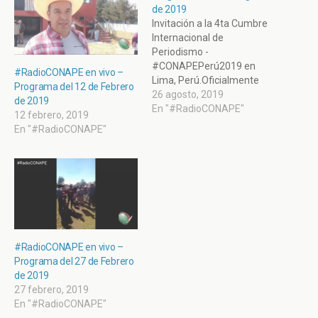
de 2019
Invitación a la 4ta Cumbre
Internacional de
Periodismo -
#CONAPEPerú2019 en
#RadioCONAPE en vivo –
Lima, Perú.Oficialmente
Programa del 12 de Febrero
regresan a clases 25
26 agosto, 2019
de 2019
millones de jóvenes en
En "#RadioCONAPE"
12 febrero, 2019
México.Carmelo Salinas,
En "#RadioCONAPE"
Director de Administración
de Almoloya de Juárez "no
sirve".Calles del municipio
de Almoloya de Juárez en
el Estado de México,
parecen zona de guerra
por el terrible…
#RadioCONAPE en vivo –
Programa del 27 de Febrero
de 2019
27 febrero, 2019
En "#RadioCONAPE"