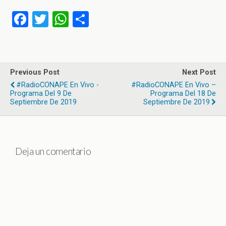
F
T
W
C
a
wi
h
o
ce
tt
at
m
b
er
s
p
Previous Post
Next Post
o
A
ar
#RadioCONAPE En Vivo -
#RadioCONAPE En Vivo –
Programa Del 9 De
Programa Del 18 De
o
p
tir
Septiembre De 2019
Septiembre De 2019
k
p
Deja un comentario