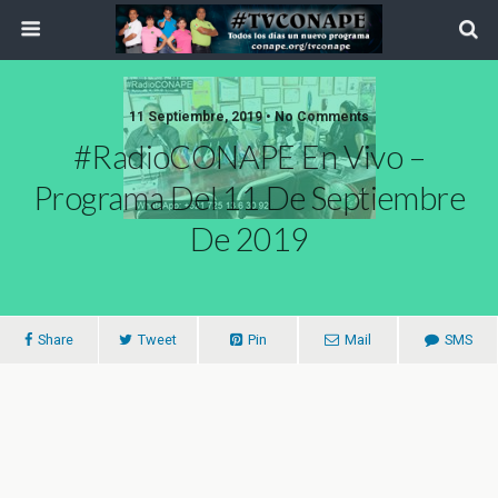
11 Septiembre, 2019 • No Comments
#RadioCONAPE En Vivo –
Programa Del 11 De Septiembre
De 2019
Share
Tweet
Pin
Mail
SMS